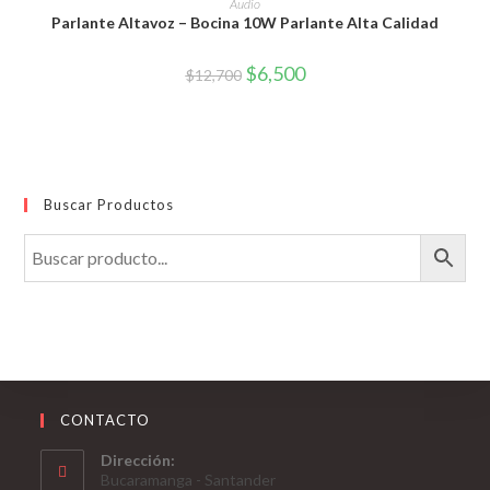
Audio
Parlante Altavoz – Bocina 10W Parlante Alta Calidad
El
El
$
6,500
$
12,700
precio
precio
original
actual
era:
es:
$12,700.
$6,500.
Buscar Productos
CONTACTO
Dirección:
Bucaramanga - Santander