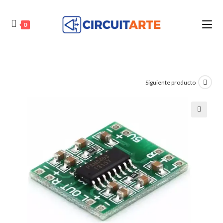
Ir
al
0
contenido
Siguiente producto
🔍