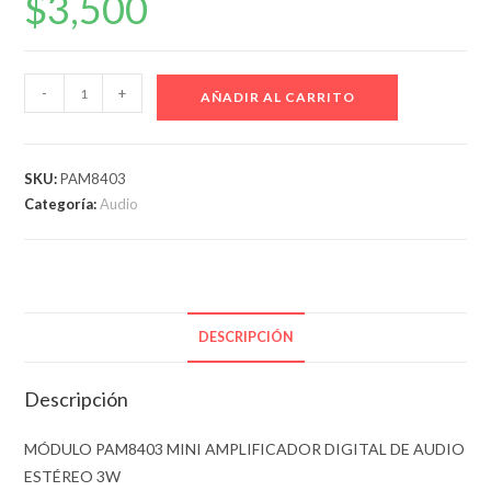
$
3,500
Módulo
-
+
AÑADIR AL CARRITO
Pam8403
Mini
Amplificador
SKU:
PAM8403
Digital
Categoría:
Audio
De
Audio
Estéreo
3w
cantidad
DESCRIPCIÓN
Descripción
MÓDULO PAM8403 MINI AMPLIFICADOR DIGITAL DE AUDIO
ESTÉREO 3W