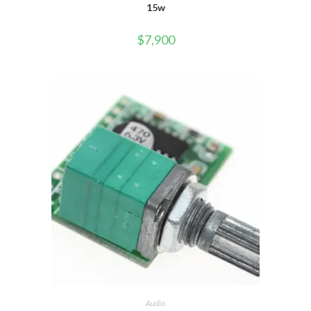
15w
$
7,900
AÑADIR AL CARRITO
Audio