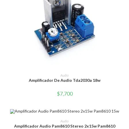
AÑADIR AL CARRITO
Audio
Amplificador De Audio Tda2030a 18w
$
7,700
AÑADIR AL CARRITO
Audio
Amplificador Audio Pam8610 Stereo 2x15w Pam8610