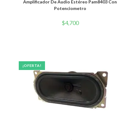
Amplificador De Audio Estéreo Pam8403 Con
Potenciometro
$
4,700
¡OFERTA!
AÑADIR AL CARRITO