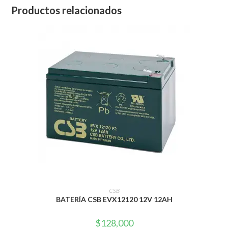
Productos relacionados
AÑADIR AL CARRITO
CSB
BATERÍA CSB EVX12120 12V 12AH
$
128,000