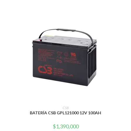
AÑADIR AL CARRITO
CSB
BATERÍA CSB GPL121000 12V 100AH
$
1,390,000