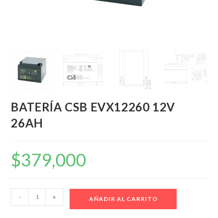
BATERÍA CSB EVX12260 12V
26AH
$
379,000
BATERÍA
-
+
AÑADIR AL CARRITO
CSB