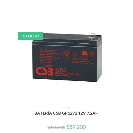
¡OFERTA!
AÑADIR AL CARRITO
CSB
BATERÍA CSB GP1272 12V 7,2AH
El
El
$
89,200
$
110,000
precio
precio