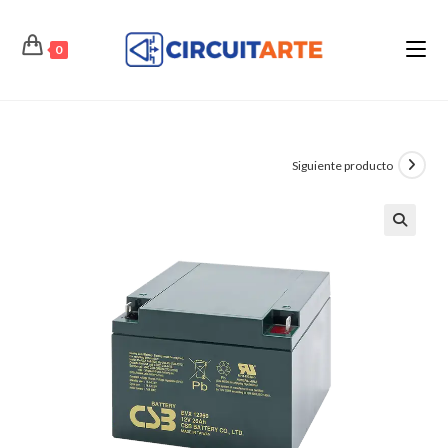
Ir
al
0
contenido
Siguiente producto
🔍