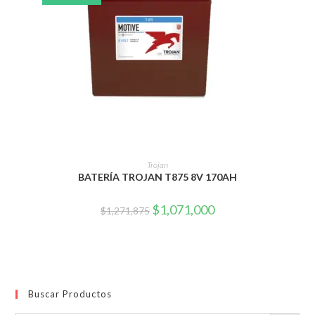
AÑADIR AL CARRITO
Trojan
BATERÍA TROJAN T875 8V 170AH
El
El
$
1,071,000
$
1,271,875
precio
precio
original
actual
era:
es:
$1,271,875.
$1,071,000.
Buscar Productos