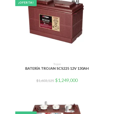
¡OFERTA!
AÑADIR AL CARRITO
Trojan
BATERÍA TROJAN SCS225 12V 130AH
El
El
$
1,249,000
$
1,603,125
precio
precio
original
actual
era:
es:
$1,603,125.
$1,249,000.