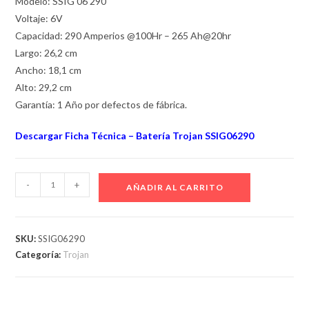
Modelo: SSIG 06 290
Voltaje: 6V
Capacidad: 290 Amperios @100Hr – 265 Ah@20hr
Largo: 26,2 cm
Ancho: 18,1 cm
Alto: 29,2 cm
Garantía: 1 Año por defectos de fábrica.
Descargar Ficha Técnica – Batería Trojan SSIG06290
BATERÍA
-
+
AÑADIR AL CARRITO
TROJAN
SOLAR
SSIG06290
SKU:
SSIG06290
6V
Categoría:
Trojan
290AH
100Hr
cantidad