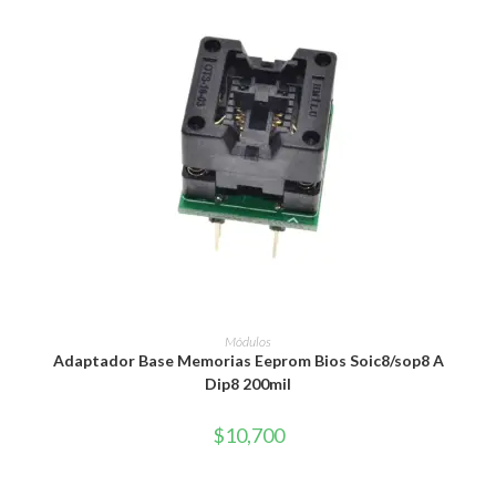
AÑADIR AL CARRITO
Módulos
Adaptador Base Memorias Eeprom Bios Soic8/sop8 A
Dip8 200mil
$
10,700