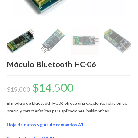
Módulo Bluetooth HC-06
$
14,500
El
El
precio
precio
$
19,000
original
actual
era:
es:
$19,000.
$14,500.
El módulo de bluetooth HC06 ofrece una excelente relación de
precio y características para aplicaciones inalámbricas.
Hoja de datos y guía de comandos AT