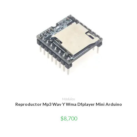
AÑADIR AL CARRITO
Módulos
Reproductor Mp3 Wav Y Wma Dfplayer Mini Arduino
$
8,700