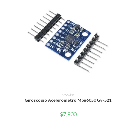
AÑADIR AL CARRITO
Módulos
Giroscopio Acelerometro Mpu6050 Gy-521
$
7,900