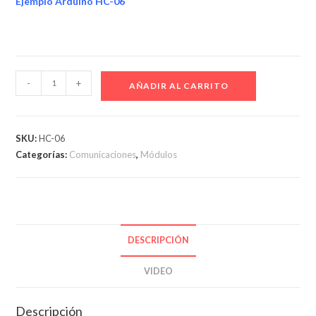
Ejemplo Arduino HC-06
Módulo
-
+
AÑADIR AL CARRITO
Bluetooth
HC-
06
SKU:
HC-06
cantidad
Categorías:
Comunicaciones
,
Módulos
DESCRIPCIÓN
VIDEO
Descripción