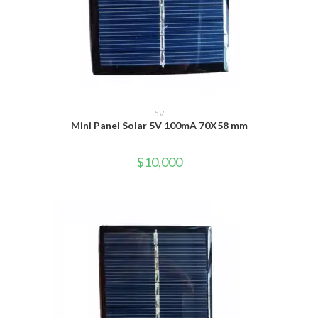
AÑADIR AL CARRITO
5V
Mini Panel Solar 5V 100mA 70X58 mm
$
10,000