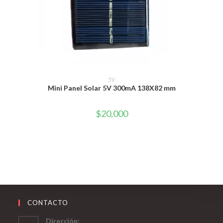
AÑADIR AL CARRITO
5V
Mini Panel Solar 5V 300mA 138X82 mm
$
20,000
CONTACTO
Dirección: