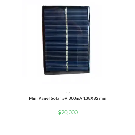
AÑADIR AL CARRITO
5V
Mini Panel Solar 5V 300mA 138X82 mm
$
20,000