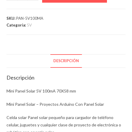
Panel
Solar
5V
SKU:
PAN-5V100MA
100mA
Categoría:
5V
70X58
mm
cantidad
DESCRIPCIÓN
Descripción
Mini Panel Solar 5V 100mA 70X58 mm
Mini Panel Solar – Proyectos Arduino Con Panel Solar
Celda solar Panel solar pequeño para cargador de teléfono
celular, juguetes y cualquier clase de proyecto de electrónica o