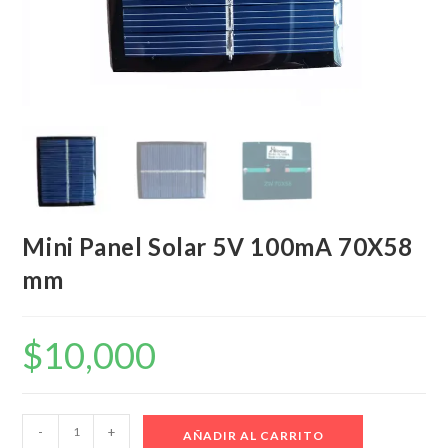
Mini Panel Solar 5V 100mA 70X58
mm
$
10,000
Mini
-
+
AÑADIR AL CARRITO