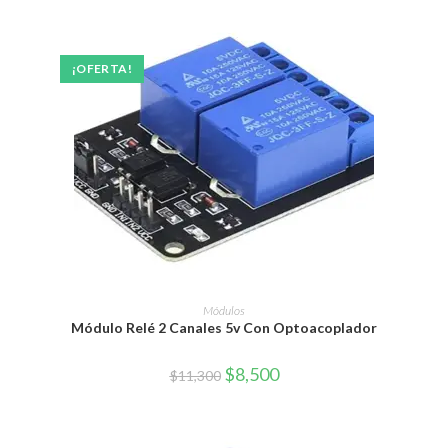
¡OFERTA!
AÑADIR AL CARRITO
Módulos
Módulo Relé 2 Canales 5v Con Optoacoplador
El
El
$
8,500
$
11,300
precio
precio
original
actual
era:
es:
$11,300.
$8,500.