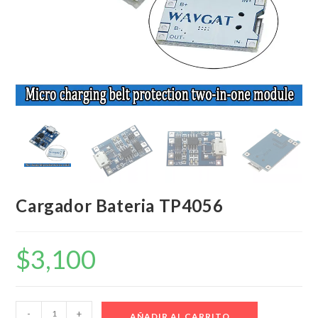
Cargador Bateria TP4056
$
3,100
Cargador
-
+
AÑADIR AL CARRITO