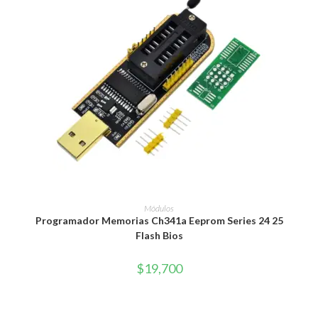
AÑADIR AL CARRITO
Módulos
Programador Memorias Ch341a Eeprom Series 24 25
Flash Bios
$
19,700