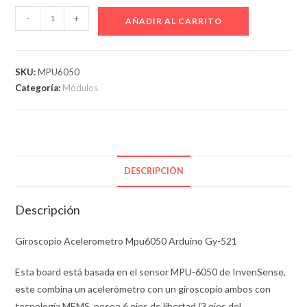
Giroscopio
-
+
AÑADIR AL CARRITO
Acelerometro
Mpu6050
Gy-
SKU:
MPU6050
521
Categoría:
Módulos
cantidad
DESCRIPCIÓN
Descripción
Giroscopio Acelerometro Mpu6050 Arduino Gy-521
Esta board está basada en el sensor MPU-6050 de InvenSense,
este combina un acelerómetro con un giroscopio ambos con
tecnología MEMS, posee 6 ejes de libertad (3 ejes del