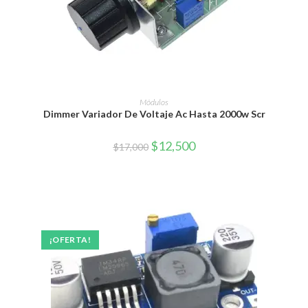
AÑADIR AL CARRITO
Módulos
Dimmer Variador De Voltaje Ac Hasta 2000w Scr
El
El
$
12,500
$
17,000
precio
precio
original
actual
era:
es:
$17,000.
$12,500.
¡OFERTA!