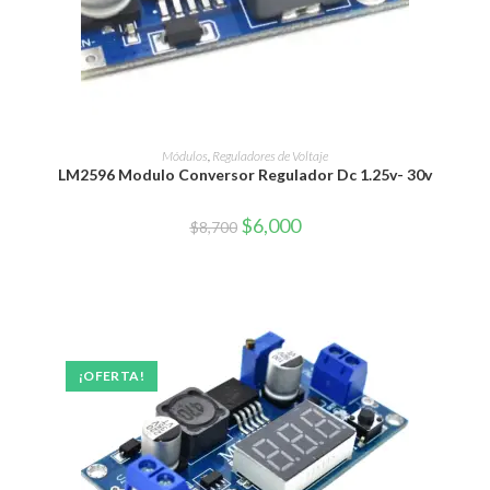
AÑADIR AL CARRITO
Módulos
,
Reguladores de Voltaje
LM2596 Modulo Conversor Regulador Dc 1.25v- 30v
El
El
$
6,000
$
8,700
precio
precio
original
actual
era:
es:
$8,700.
$6,000.
¡OFERTA!