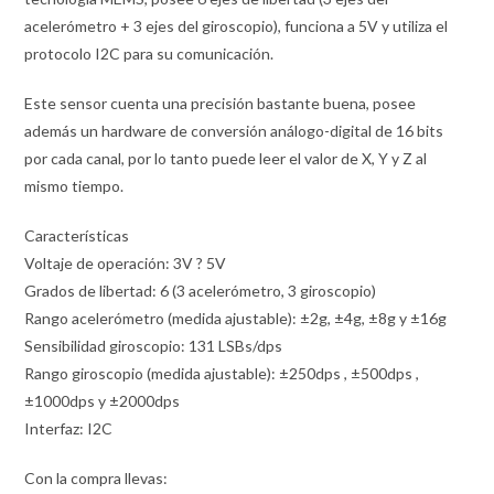
acelerómetro + 3 ejes del giroscopio), funciona a 5V y utiliza el
protocolo I2C para su comunicación.
Este sensor cuenta una precisión bastante buena, posee
además un hardware de conversión análogo-digital de 16 bits
por cada canal, por lo tanto puede leer el valor de X, Y y Z al
mismo tiempo.
Características
Voltaje de operación: 3V ? 5V
Grados de libertad: 6 (3 acelerómetro, 3 giroscopio)
Rango acelerómetro (medida ajustable): ±2g, ±4g, ±8g y ±16g
Sensibilidad giroscopio: 131 LSBs/dps
Rango giroscopio (medida ajustable): ±250dps , ±500dps ,
±1000dps y ±2000dps
Interfaz: I2C
Con la compra llevas: