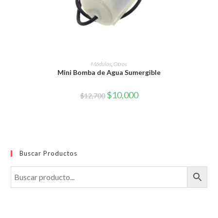
AÑADIR AL CARRITO
Módulos
,
Otros
Mini Bomba de Agua Sumergible
El
El
$
10,000
$
12,700
precio
precio
original
actual
era:
es:
$12,700.
$10,000.
Buscar Productos